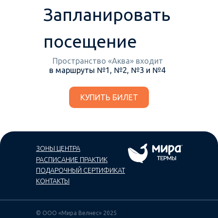
Цены
Запланировать
посещение
Смотреть расписание
Пространство «Аква» входит
в маршруты №1, №2, №3 и №4
КУПИТЬ БИЛЕТ
ЗОНЫ ЦЕНТРА
РАСПИСАНИЕ ПРАКТИК
ПОДАРОЧНЫЙ СЕРТИФИКАТ
КОНТАКТЫ
© ООО «Мира Велнес» 2025