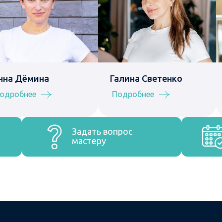
нна Дёмина
Галина Светенко
одробнее
Подробнее
Задать вопрос
мастеру