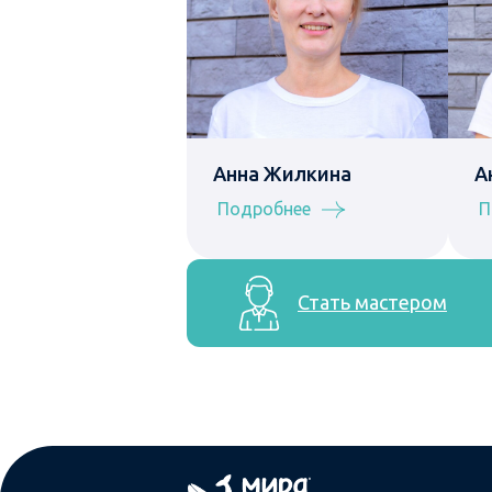
Анна Жилкина
А
Подробнее
П
Стать мастером