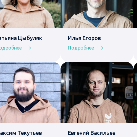
атьяна Цыбуляк
Илья Егоров
одробнее
Подробнее
аксим Текутьев
Евгений Васильев