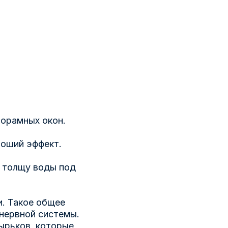
норамных окон.
роший эффект.
в толщу воды под
и. Такое общее
 нервной системы.
ырьков, которые