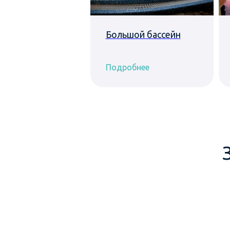
усовая сауна
Большой бассейн
обнее
Подробнее