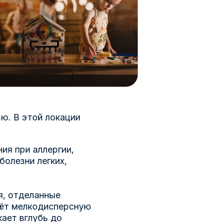
ю. В этой локации
ия при аллергии,
болезни легких,
я, отделанные
даёт мелкодисперсную
кает вглубь до