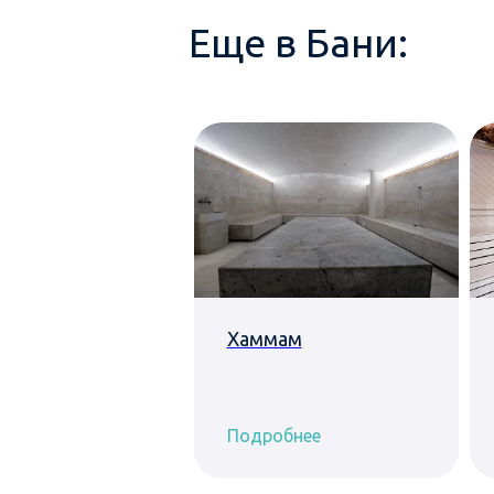
Еще в Бани:
 отдыха с чаем
Хаммам
обнее
Подробнее