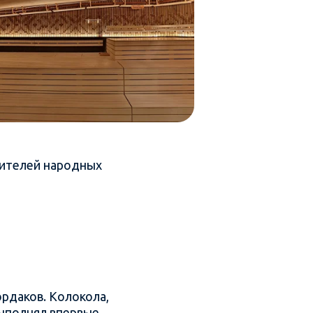
нителей народных
рдаков. Колокола,
выполнял впервые.