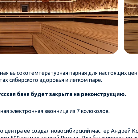
рная высокотемпературная парная для настоящих це
тах сибирского здоровья и легком паре.
 Русская баня будет закрыта на реконструкцию.
ная электронная звонница из 7 колоколов.
о центра её создал новосибирский мастер Андрей Ко
 чем 500 храмах по всей России. Для бани проект он 