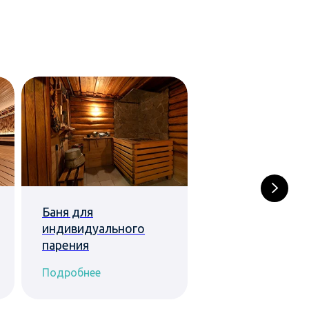
Баня для
Шунгитовая бан
индивидуального
парения
Подробнее
Подробнее