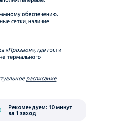
аммному обеспечению.
ные сетки, наличие
а «Прозвон», где г
ости
ане термального
ктуальное
расписание
Рекомендуем: 10 минут
за 1 заход