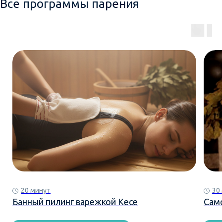
Все программы парения
20 минут
30
Банный пилинг варежкой Кесе
Сам