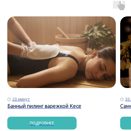
20 минут
30
Банный пилинг варежкой Кесе
Сам
ПОДРОБНЕЕ