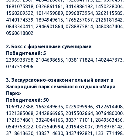
1681075818, 0326861161, 3414986192, 1450228004,
1560209522, 1014459889, 0996873954, 3262115585,
4140174339, 1894949615, 1765257057, 2126181842,
0843340411, 2946901864, 0788875814, 0480847404,
0560618802
2. Бокс с фирменными сувенирами
Победителей: 5
2396933758, 2104698655, 1038171824, 1402447373,
0747513906
3. Экскурсионно-ознакомительный визит в
Загородный парк семейного отдыха «Мира
Парк»
Победителей: 50
1069122388, 1662499635, 0229099996, 3122614408,
1321385068, 2442866965, 2015502664, 3076480000,
1721574861, 3324044166, 3037171011, 2849563456,
0549753222, 0075540994, 2019435007, 0913978142,
3718613630, 1385714630, 3437492821, 1331771498,