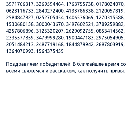
3971766317, 3269594464, 1763755738, 0178024070,
0623116733, 2840272400, 4133786338, 2120057819,
2584847827, 0252705454, 1406536069, 1270315588,
1530680158, 3000043670, 3497602521, 3789259882,
4257806896, 3125320207, 2629092755, 0853414562,
2335577859, 3479999280, 1900447183, 2975054905,
2051484213, 2487719168, 1844879942, 2687803919,
1364070993, 1564375459
Поздравляем победителей! В ближайшее время со
всеми свяжемся и расскажем, как получить призы.