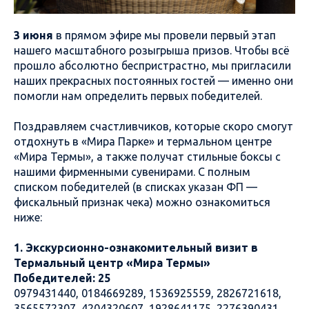
3 июня
в прямом эфире мы провели первый этап
нашего масштабного розыгрыша призов. Чтобы всё
прошло абсолютно беспристрастно, мы пригласили
наших прекрасных постоянных гостей — именно они
помогли нам определить первых победителей.
Поздравляем счастливчиков, которые скоро смогут
отдохнуть в «Мира Парке» и термальном центре
«Мира Термы», а также получат стильные боксы с
нашими фирменными сувенирами. С полным
списком победителей (в списках указан ФП —
фискальный признак чека) можно ознакомиться
ниже:
1. Экскурсионно-ознакомительный визит в
Термальный центр «Мира Термы»
Победителей: 25
0979431440, 0184669289, 1536925559, 2826721618,
3565572307, 4204320607, 1928641175, 2276390431,