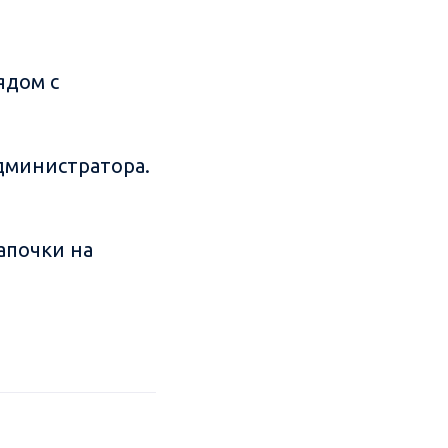
ядом с
администратора.
апочки на