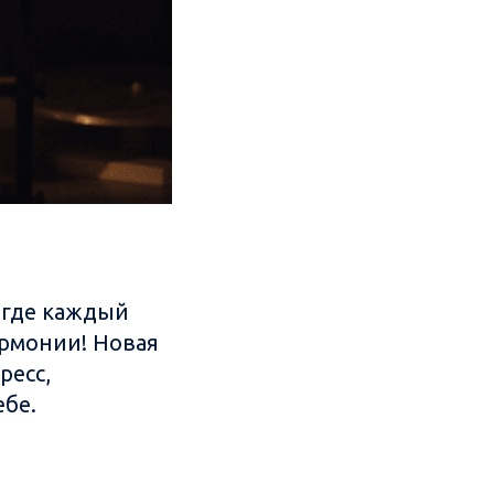
 где каждый
армонии! Новая
ресс,
ебе.