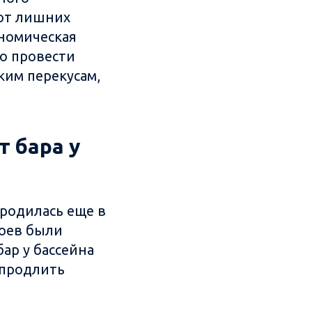
 от лишних
номическая
но провести
ким перекусам,
т бара у
родилась еще в
тоев были
ар у бассейна
 продлить