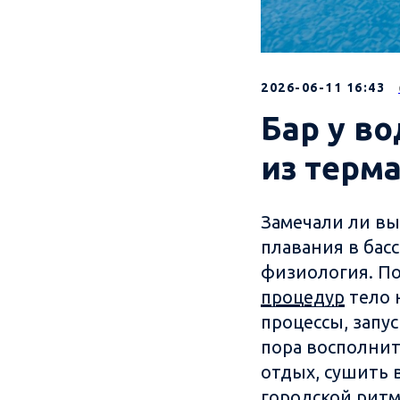
2026-06-11 16:43
Бар у в
из терм
Замечали ли вы
плавания в бас
физиология. По
процедур
тело 
процессы, запу
пора восполнит
отдых, сушить 
городской ритм