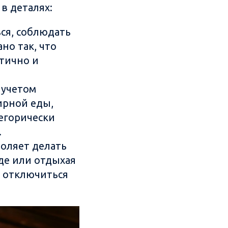
в деталях:
ся, соблюдать
но так, что
ктично и
 учетом
ирной еды,
тегорически
.
оляет делать
оде или отдыхая
ю отключиться