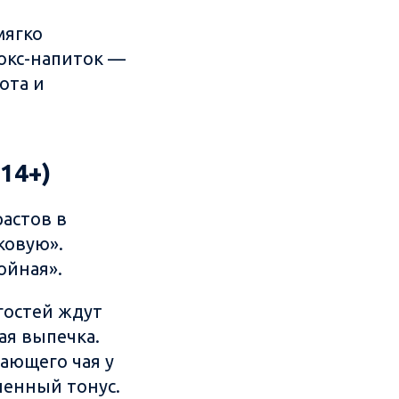
мягко
токс-напиток —
ота и
14+)
астов в
ковую».
ойная».
гостей ждут
ая выпечка.
ающего чая у
ненный тонус.