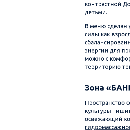
контрастной До
детьми.
В меню сделан 
силы как взрос
сбалансированн
энергии для пр
можно с комфор
территорию те
Зона «БАНИ
Пространство с
культуры тишин
освежающий кок
гидромассажног