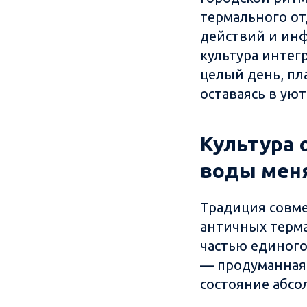
термального от
действий и ин
культура интег
целый день, пл
оставаясь в ую
Культура 
воды меня
Традиция совме
античных терма
частью единого
— продуманная 
состояние абсо