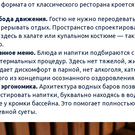
формата от классического ресторана кроется 
бода движения.
Гостю не нужно переодевать
 прерывать отдых. Пространство спроектирова
 здесь в халате или купальном костюме — та
о.
анное меню.
Блюда и напитки подбираются с
термальных процедур. Здесь нет тяжелой, ж
дает дискомфорт в парной, нет алкоголя, ка
го из концепции осознанного оздоровления
 эргономика.
Архитектура водных баров позв
устировать напитки, буквально находясь в в
е у кромки бассейна. Это помогает полность
евной суеты.