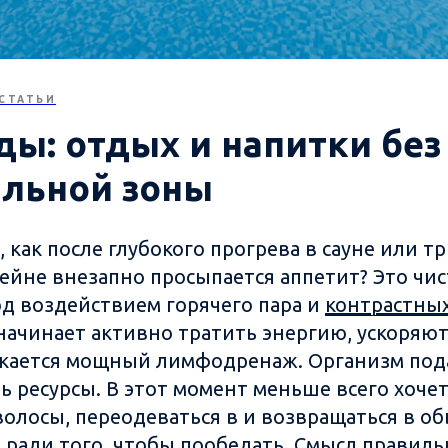
СТАТЬИ
оды: отдых и напитки бе
альной зоны
, как после глубокого прогрева в сауне или 
сейне внезапно просыпается аппетит? Это чис
д воздействием горячего пара и
контрастны
начинает активно тратить энергию, ускоряю
скается мощный лимфодренаж. Организм пода
ь ресурсы. В этот момент меньше всего хоче
волосы, переодеваться в и возвращаться в 
 ради того, чтобы пообедать. Смысл правиль