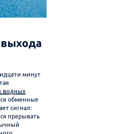
з выхода
тридцати минут
тая
х водных
тся обменные
ет сигнал:
тся прерывать
обычный
ного