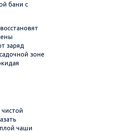
ой бани с
 восстановят
рены
ют заряд
садочной зоне
окидая
 чистой
азать
еплой чаши