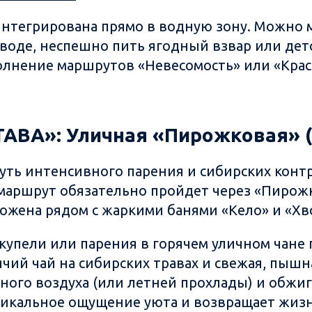
интегрирована прямо в водную зону. Можно 
 воде, неспешно пить ягодный взвар или де
лнение маршрутов «Невесомость» или «Крас
ТАВА»: Уличная «Пирожковая» (
уть интенсивного парения и сибирских контр
 маршрут обязательно пройдет через «Пирож
ожена рядом с жаркими банями «Кело» и «Хв
купели или парения в горячем уличном чане 
чий чай на сибирских травах и свежая, пышн
ного воздуха (или летней прохлады) и обжиг
никальное ощущение уюта и возвращает жиз