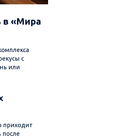
ь в «Мира
комплекса
рекусы с
нь или
х
то приходит
ь после