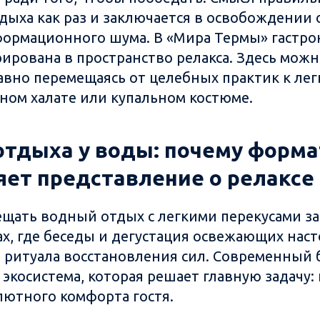
дыха как раз и заключается в освобождении
формационного шума. В «Мира Термы» гастро
рирована в пространство релакса. Здесь мож
авно перемещаясь от целебных практик к лег
тном халате или купальном костюме.
отдыха у воды: почему форма
ет представление о релаксе
щать водный отдых с легкими перекусами за
х, где беседы и дегустация освежающих нас
 ритуала восстановления сил. Современный б
экосистема, которая решает главную задачу:
лютного комфорта гостя.