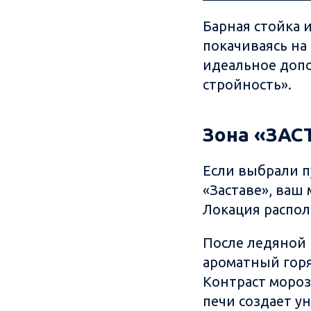
Барная стойка 
покачиваясь на
идеальное допо
стройность».
Зона «ЗАС
Если выбрали п
«Заставе», ваш
Локация распол
После ледяной 
ароматный горя
Контраст мороз
печи создает у