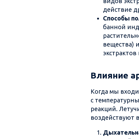
видов экст
действие др
Способы по
банной инд
растительн
вещества) 
экстрактов
Влияние а
Когда мы входи
с температурны
реакций. Летуч
воздействуют в
Дыхательн