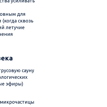
ства усиливать
овным для
(когда сквозь
ий летучие
чения
века
трусовую сауну
ологических
ые эфиры)
, микрочастицы