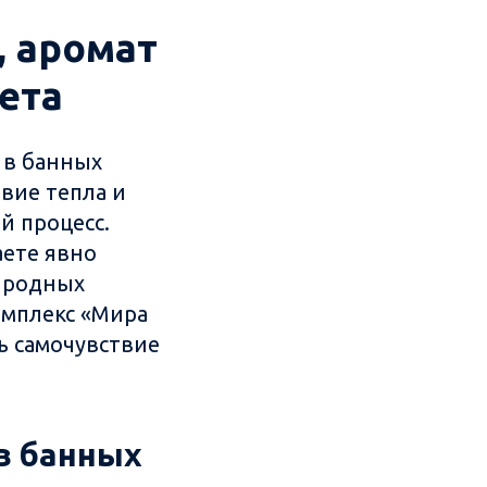
, аромат
ета
 в банных
вие тепла и
й процесс.
аете явно
риродных
омплекс «Мира
ь самочувствие
 в банных