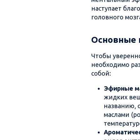
наступает благ
головного мозг
Основные 
Чтобы уверенно
необходимо раз
собой:
Эфирные м
жидких вещ
названию, 
маслами (р
температур
Ароматичес