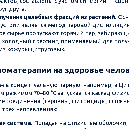
рактов, составлены с учетом синергии — свой
уг друга.
лучения целебных фракций из растений.
Осн
устрии является метод паровой дистилляции 
ое сырье пропускают горячий пар, забирающ
и холодный прессинг, применяемый для полу
 из кожуры цитрусовых.
роматерапии на здоровье чело
м в концептуальную парную, например, в Ци
м режимом 70–80 °С запускается каскад физи
ие соединения (терпены, фитонциды, сложн
 трех направлениях:
ая система.
Попадая на слизистые оболочки