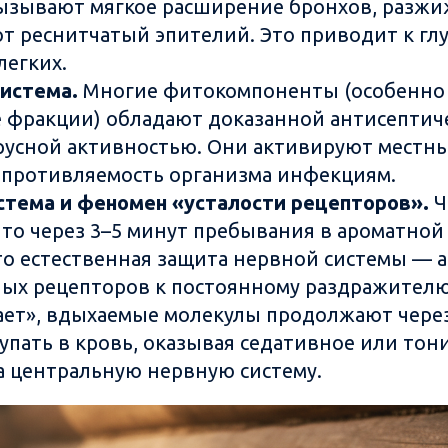
ызывают мягкое расширение бронхов, разжи
т реснитчатый эпителий. Это приводит к гл
егких.
истема.
Многие фитокомпоненты (особенно
 фракции) обладают доказанной антисептич
усной активностью. Они активируют местн
противляемость организма инфекциям.
стема и феномен «усталости рецепторов».
Ч
что через 3–5 минут пребывания в ароматной 
Это естественная защита нервной системы — 
ых рецепторов к постоянному раздражителю
ает», вдыхаемые молекулы продолжают чере
тупать в кровь, оказывая седативное или то
а центральную нервную систему.