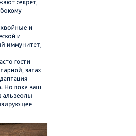
жают секрет,
убокому
 хвойные и
еской и
ый иммунитет,
асто гости
парной, запах
адаптация
. Но пока ваш
з альвеолы
низирующее