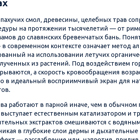
ах
пахучих смол, древесины, целебных трав со
дуры на протяжении тысячелетий — от римс
амов до славянских бревенчатых бань. Поня
 в современном контексте означает метод а
ванный на использовании летучих органиче
лученных из растений. Под воздействием го
рываются, а скорость кровообращения возрас
ло в идеальный восприимчивый экран для н
ов.
ва работают в парной иначе, чем в обычном
 выступает естественным катализатором и т
тельных экстрактов смешиваются с водяным
икая в глубокие слои дермы и дыхательные 
ект — расслабление или, напротив, прилив