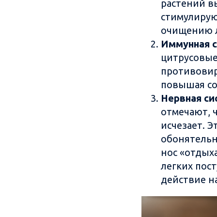
растений в
стимулирую
очищению л
Иммунная с
цитрусовые
противовир
повышая со
Нервная си
отмечают, 
исчезает. 
обонятельн
нос «отдых
легких пос
действие н