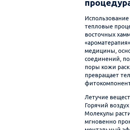
процедур
Использование 
тепловые проце
восточных хамм
«ароматерапия»
медицины, осно
соединений, по
поры кожи раск
превращает те
фитокомпонент
Летучие вещест
Горячий воздух
Молекулы расти
мгновенно прон
ментальный эфф