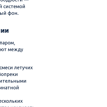
й системой
ный фон.
пии
паром,
ают между
смеси летучих
Вопреки
тительными
омнатной
ескольких