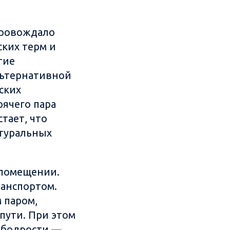
провождало
ких терм и
тие
льтернативной
ских
рячего пара
тает, что
атуральных
 помещении.
ранспортом.
 паром,
пути. При этом
 бодрости —