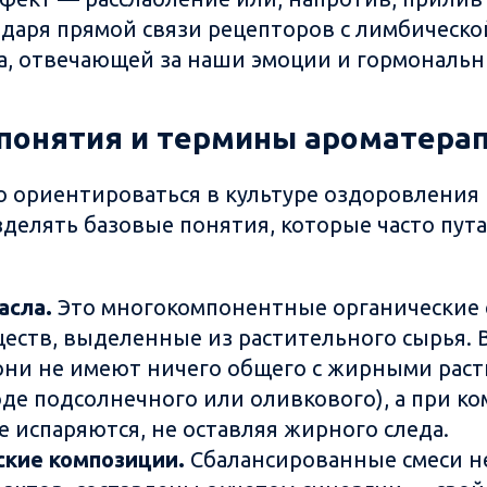
одаря прямой связи рецепторов с лимбическо
а, отвечающей за наши эмоции и гормональ
понятия и термины ароматера
 ориентироваться в культуре оздоровления 
делять базовые понятия, которые часто пут
асла.
Это многокомпонентные органические 
еств, выделенные из растительного сырья. 
они не имеют ничего общего с жирными рас
оде подсолнечного или оливкового), а при к
е испаряются, не оставляя жирного следа.
кие композиции.
Сбалансированные смеси н