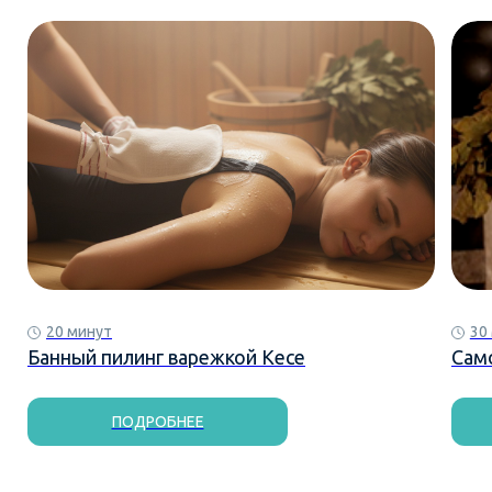
20 минут
30
Банный пилинг варежкой Кесе
Сам
ПОДРОБНЕЕ